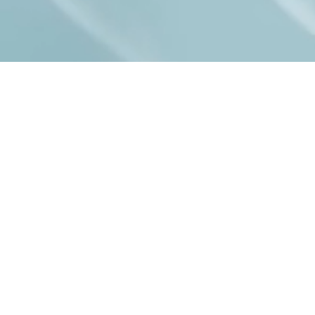
御学研究室の新しいスタッフとして金森茜助教が着任しました。
6日に神奈川県鎌倉市で開催された第16回JSH国際シンポジウムに
発表を行いました。研究室からは多数の大学院生・学部生が参