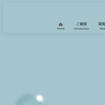
ご挨拶
研
Home
Introduction
Res