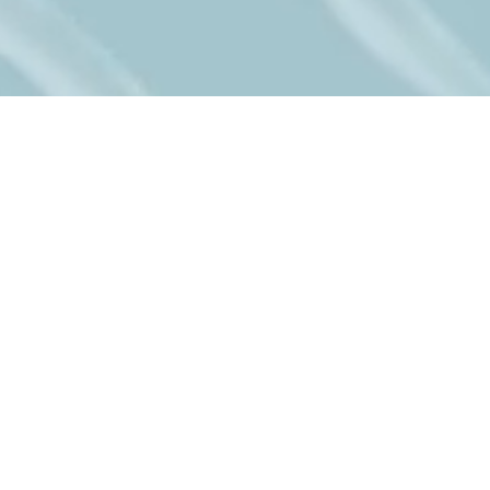
おいて、横田明日美准教授が、転写因子C/EBPβ
加しました。