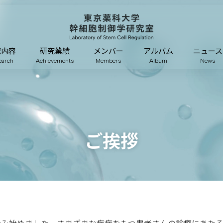
究内容
研究業績
メンバー
アルバム
ニュース
earch
Achievements
Members
Album
News
ご挨拶