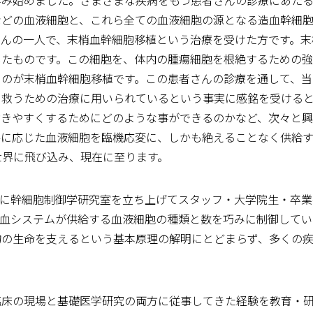
み始めました。さまざまな疾病をもつ患者さんの診療にあたる
などの血液細胞と、これら全ての血液細胞の源となる造血幹細
さんの一人で、末梢血幹細胞移植という治療を受けた方です。末
したものです。この細胞を、体内の腫瘍細胞を根絶するための
るのが末梢血幹細胞移植です。この患者さんの診療を通して、当
を救うための治療に用いられているという事実に感銘を受ける
働きやすくするためにどのような事ができるのかなど、次々と興
要に応じた血液細胞を臨機応変に、しかも絶えることなく供給
世界に飛び込み、現在に至ります。
たに幹細胞制御学研究室を立ち上げてスタッフ・大学院生・卒
造血システムが供給する血液細胞の種類と数を巧みに制御してい
物の生命を支えるという基本原理の解明にとどまらず、多くの
床の現場と基礎医学研究の両方に従事してきた経験を教育・研