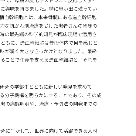
中で、環境の変化やストレスに反応してダイ
胞に興味を持ちました。特に思い出に残ってい
梢血幹細胞とは、本来骨髄にある造血幹細胞
強力な抗がん剤治療を受けた患者さんの骨髄の
時の最先端の科学的知見が臨床現場で活用さ
とともに、造血幹細胞は普段体内で何を感じと
味が湧く大きなきっかけとなりました。最終
することで生命を支える造血幹細胞と、それを
業研究の学部生とともに新しい発見を求めて
る分子機構を明らかにすることであり、その成
疾患の病態解明や、治療・予防法の開発までの
究に生かして、世界に向けて活躍できる人材