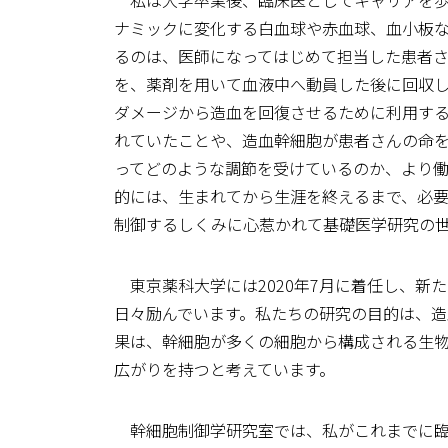
私は大学卒業後、臨床医としてキャリアを歩
ナミックに変化する白血球や赤血球、血小板
るのは、医師になってはじめて担当した患者
を、薬剤を用いて血液中へ動員した後に回収
ダメージから造血を回復させるために利用す
れていたことや、造血幹細胞が患者さんの命
ってどのような調節を受けているのか、より
的には、生まれてから生涯を終えるまで、必
制御するしくみに心惹かれて基礎医学研究の
東京薬科大学には2020年7月に着任し、新
日々励んでいます。私たちの研究の目的は、
果は、幹細胞が多くの細胞から構成される生
広がりを持つと考えています。
幹細胞制御学研究室では、私がこれまでに臨