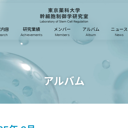
究内容
研究業績
メンバー
アルバム
ニュース
earch
Achievements
Members
Album
News
アルバム